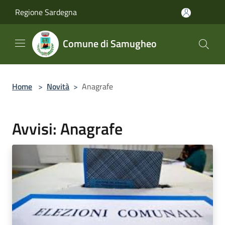
Salta al contenuto principale
Regione Sardegna
Comune di Samugheo
Home
>
Novità
>
Anagrafe
Avvisi: Anagrafe