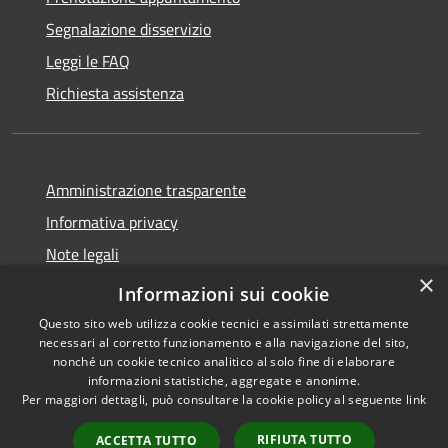
Segnalazione disservizio
Leggi le FAQ
Richiesta assistenza
Amministrazione trasparente
Informativa privacy
Note legali
×
Dichiarazione di accessibilità
Informazioni sui cookie
Questo sito web utilizza cookie tecnici e assimilati strettamente
necessari al corretto funzionamento e alla navigazione del sito,
nonché un cookie tecnico analitico al solo fine di elaborare
informazioni statistiche, aggregate e anonime.
RSS
Copyright © 2026 • Comune di
Per maggiori dettagli, può consultare la cookie policy al seguente
link
Accessibilità
Samugheo • Powered by
Privacy
Municipium
Accesso
•
RIFIUTA TUTTO
ACCETTA TUTTO