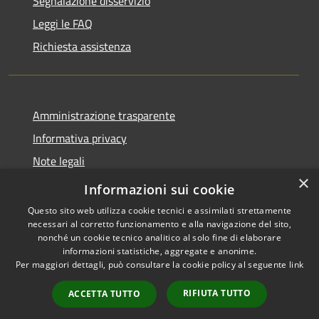
Segnalazione disservizio
Leggi le FAQ
Richiesta assistenza
Amministrazione trasparente
Informativa privacy
Note legali
×
Dichiarazione di accessibilità
Informazioni sui cookie
Questo sito web utilizza cookie tecnici e assimilati strettamente
necessari al corretto funzionamento e alla navigazione del sito,
nonché un cookie tecnico analitico al solo fine di elaborare
informazioni statistiche, aggregate e anonime.
RSS
Copyright © 2026 • Comune di
Per maggiori dettagli, può consultare la cookie policy al seguente
link
Accessibilità
Samugheo • Powered by
Privacy
Municipium
Accesso
•
RIFIUTA TUTTO
ACCETTA TUTTO
Cookie
redazione