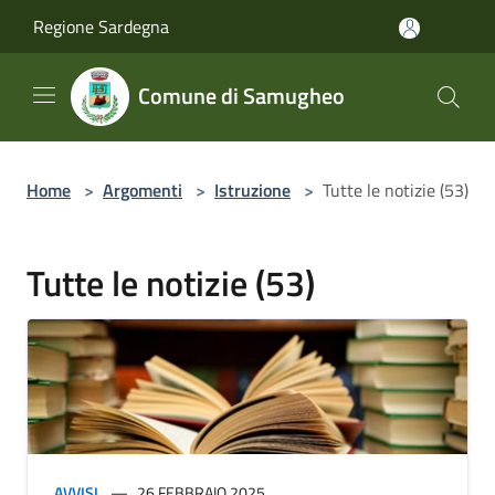
Salta al contenuto principale
Regione Sardegna
Comune di Samugheo
Home
>
Argomenti
>
Istruzione
>
Tutte le notizie (53)
Tutte le notizie (53)
AVVISI
26 FEBBRAIO 2025