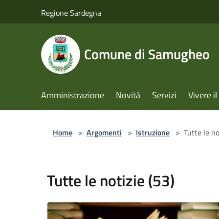
Salta al contenuto principale
Regione Sardegna
Comune di Samugheo
Amministrazione
Novità
Servizi
Vivere 
Home
>
Argomenti
>
Istruzione
>
Tutte le no
Tutte le notizie (53)