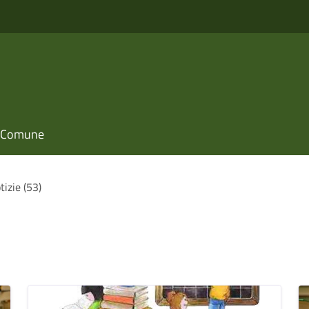
il Comune
tizie (53)