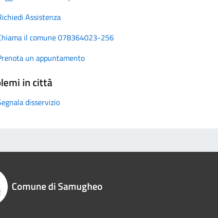
Richiedi Assistenza
Chiama il comune 078364023-256
Prenota un appuntamento
lemi in città
Segnala disservizio
Comune di Samugheo