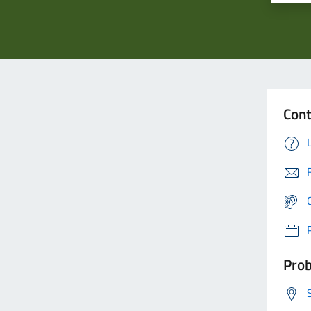
Cont
Prob