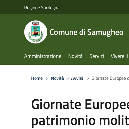
Salta al contenuto principale
Regione Sardegna
Comune di Samugheo
Amministrazione
Novità
Servizi
Vivere 
Home
>
Novità
>
Avvisi
>
Giornate Europee de
Giornate Europee
patrimonio molit