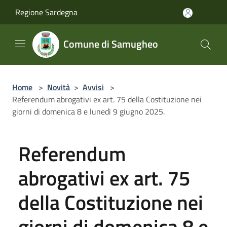
Salta al contenuto principale
Regione Sardegna
Comune di Samugheo
Home
>
Novità
>
Avvisi
>
Referendum abrogativi ex art. 75 della Costituzione nei
giorni di domenica 8 e lunedì 9 giugno 2025.
Referendum
abrogativi ex art. 75
della Costituzione nei
giorni di domenica 8 e