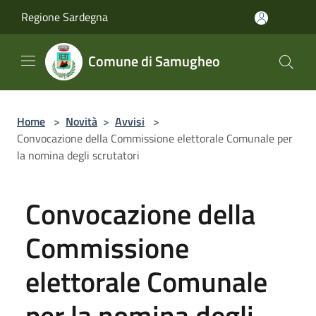
Salta al contenuto principale
Regione Sardegna
Comune di Samugheo
Home
>
Novità
>
Avvisi
>
Convocazione della Commissione elettorale Comunale per
la nomina degli scrutatori
Convocazione della
Commissione
elettorale Comunale
per la nomina degli