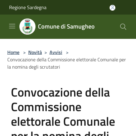
Salta al contenuto principale
Regione Sardegna
Comune di Samugheo
Home
>
Novità
>
Avvisi
>
Convocazione della Commissione elettorale Comunale per
la nomina degli scrutatori
Convocazione della
Commissione
elettorale Comunale
per la nomina degli