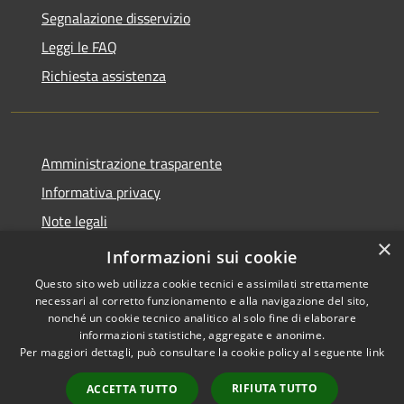
Segnalazione disservizio
Leggi le FAQ
Richiesta assistenza
Amministrazione trasparente
Informativa privacy
Note legali
×
Dichiarazione di accessibilità
Informazioni sui cookie
Questo sito web utilizza cookie tecnici e assimilati strettamente
necessari al corretto funzionamento e alla navigazione del sito,
nonché un cookie tecnico analitico al solo fine di elaborare
informazioni statistiche, aggregate e anonime.
RSS
Copyright © 2026 • Comune di
Per maggiori dettagli, può consultare la cookie policy al seguente
link
Accessibilità
Samugheo • Powered by
Privacy
Municipium
Accesso
•
RIFIUTA TUTTO
ACCETTA TUTTO