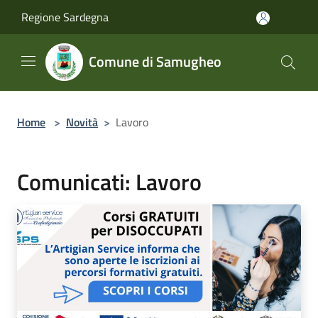
Salta al contenuto principale
Regione Sardegna
Comune di Samugheo
Home
>
Novità
>
Lavoro
Comunicati: Lavoro