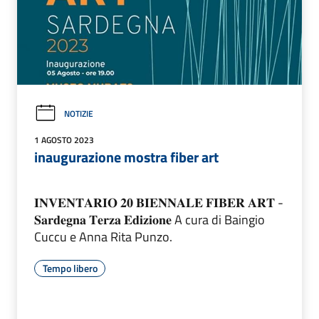
NOTIZIE
1 AGOSTO 2023
inaugurazione mostra fiber art
𝐈𝐍𝐕𝐄𝐍𝐓𝐀𝐑𝐈𝐎 𝟐𝟎 𝐁𝐈𝐄𝐍𝐍𝐀𝐋𝐄 𝐅𝐈𝐁𝐄𝐑 𝐀𝐑𝐓 -
𝐒𝐚𝐫𝐝𝐞𝐠𝐧𝐚 𝐓𝐞𝐫𝐳𝐚 𝐄𝐝𝐢𝐳𝐢𝐨𝐧𝐞 A cura di Baingio
Cuccu e Anna Rita Punzo.
Tempo libero