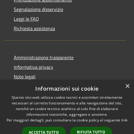
Segnalazione disservizio
Leggi le FAQ
Richiesta assistenza
Amministrazione trasparente
Informativa privacy
Note legali
×
Dichiarazione di accessibilità
Informazioni sui cookie
Questo sito web utilizza cookie tecnici e assimilati strettamente
necessari al corretto funzionamento e alla navigazione del sito,
nonché un cookie tecnico analitico al solo fine di elaborare
informazioni statistiche, aggregate e anonime.
RSS
Copyright © 2026 • Comune di
Per maggiori dettagli, può consultare la cookie policy al seguente
link
Accessibilità
Samugheo • Powered by
Privacy
Municipium
Accesso
•
RIFIUTA TUTTO
ACCETTA TUTTO