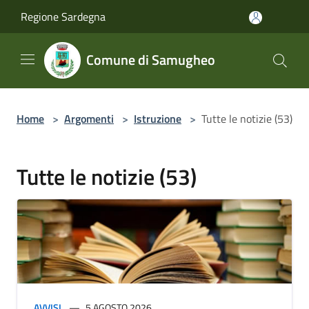
Salta al contenuto principale
Regione Sardegna
Comune di Samugheo
Home
>
Argomenti
>
Istruzione
>
Tutte le notizie (53)
Tutte le notizie (53)
AVVISI
5 AGOSTO 2026