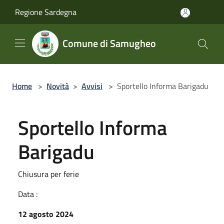
Salta al contenuto principale
Regione Sardegna
Comune di Samugheo
Home
>
Novità
>
Avvisi
>
Sportello Informa Barigadu
Sportello Informa
Barigadu
Chiusura per ferie
Data :
12 agosto 2024