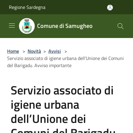
Salta al contenuto principale
Regione Sardegna
Comune di Samugheo
Home
>
Novità
>
Avvisi
>
Servizio associato di igiene urbana dell’Unione dei Comuni
del Barigadu. Avviso importante
Servizio associato di
igiene urbana
dell’Unione dei
Comuni del Barigadu.