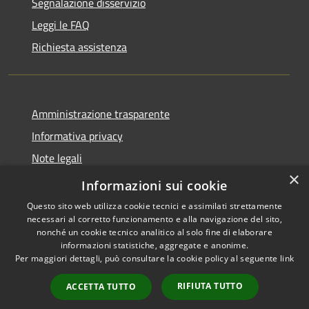
Segnalazione disservizio
Leggi le FAQ
Richiesta assistenza
Amministrazione trasparente
Informativa privacy
Note legali
×
Dichiarazione di accessibilità
Informazioni sui cookie
Questo sito web utilizza cookie tecnici e assimilati strettamente
necessari al corretto funzionamento e alla navigazione del sito,
nonché un cookie tecnico analitico al solo fine di elaborare
informazioni statistiche, aggregate e anonime.
RSS
Copyright © 2026 • Comune di
Per maggiori dettagli, può consultare la cookie policy al seguente
link
Accessibilità
Samugheo • Powered by
Privacy
Municipium
Accesso
•
RIFIUTA TUTTO
ACCETTA TUTTO
Cookie
redazione