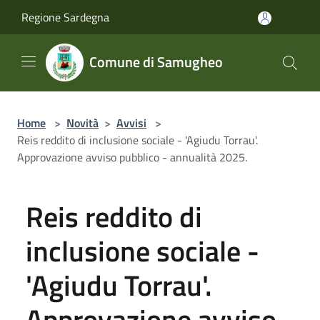
Salta al contenuto principale
Regione Sardegna
Comune di Samugheo
Home
>
Novità
>
Avvisi
>
Reis reddito di inclusione sociale - 'Agiudu Torrau'.
Approvazione avviso pubblico - annualità 2025.
Reis reddito di
inclusione sociale -
'Agiudu Torrau'.
Approvazione avviso