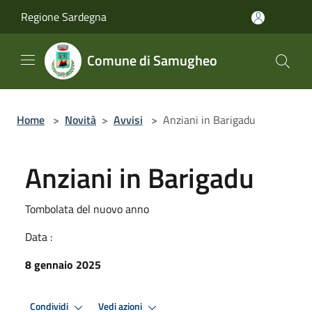
Salta al contenuto principale
Regione Sardegna
Comune di Samugheo
Home
>
Novità
>
Avvisi
>
Anziani in Barigadu
Anziani in Barigadu
Tombolata del nuovo anno
Data :
8 gennaio 2025
Condividi
Vedi azioni