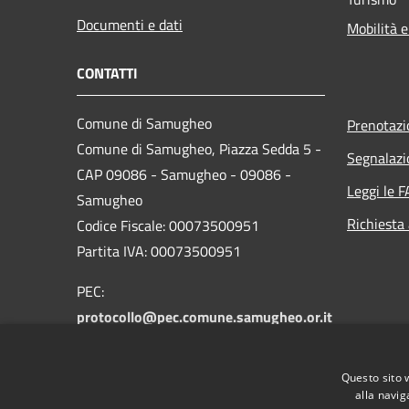
Documenti e dati
Mobilità e
CONTATTI
Comune di Samugheo
Prenotaz
Comune di Samugheo, Piazza Sedda 5 -
Segnalazi
CAP 09086 - Samugheo - 09086 -
Leggi le 
Samugheo
Richiesta
Codice Fiscale: 00073500951
Partita IVA: 00073500951
PEC:
protocollo@pec.comune.samugheo.or.it
Centralino Unico: 078364023
Codice Univoco Ufficio
UFJZDZ
Questo sito 
Codice IPA
c_h756
alla navig