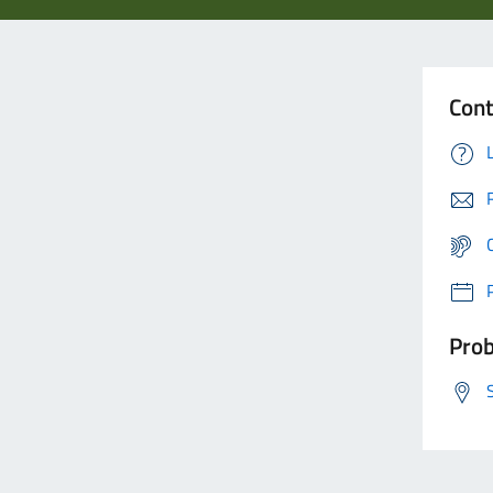
Cont
Prob