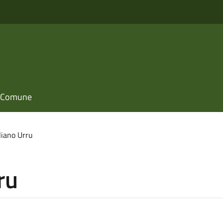
il Comune
liano Urru
ru