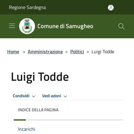
Salta al contenuto principale
Regione Sardegna
Comune di Samugheo
Home
>
Amministrazione
>
Politici
>
Luigi Todde
Luigi Todde
Condividi
Vedi azioni
INDICE DELLA PAGINA
Incarichi