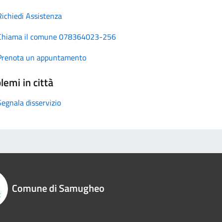
Richiedi Assistenza
Chiama il comune 078364023-256
Prenota un appuntamento
lemi in città
Segnala disservizio
Comune di Samugheo