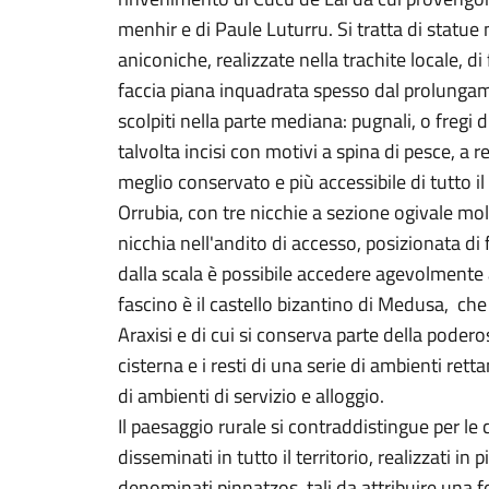
menhir e di Paule Luturru. Si tratta di statu
aniconiche, realizzate nella trachite locale, 
faccia piana inquadrata spesso dal prolungame
scolpiti nella parte mediana: pugnali, o fregi 
talvolta incisi con motivi a spina di pesce, a r
meglio conservato e più accessibile di tutto i
Orrubia, con tre nicchie a sezione ogivale mo
nicchia nell'andito di accesso, posizionata di
dalla scala è possibile accedere agevolmente a
fascino è il castello bizantino di Medusa, che
Araxisi e di cui si conserva parte della poder
cisterna e i resti di una serie di ambienti re
di ambienti di servizio e alloggio.
Il paesaggio rurale si contraddistingue per le c
disseminati in tutto il territorio, realizzati in
denominati pinnatzos, tali da attribuire una f