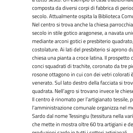
composta da diversi corpi di fabbrica di periodi
secolo. Attualmente ospita la Biblioteca Com
Nel centro si trova anche la chiesa parrocchia
secolo in stile gotico aragonese, a navata uni
mediante arconi gotici e presbiterio quadrato,
costolature. Ai lati del presbiterio si aprono 
chiesa una pianta a croce latina. Il prospetto 
conci squadrati di trachite, coronato da tre pic
rosone ottagono in cui con dei vetri colorati 
venerato. Sul lato destro della facciata si tro
quadrata. Nell’agro si trovano invece le chies
Il centro è rinomato per l’artigianato tessile, 
l’amministrazione comunale organizza nel mes
Sardo dal nome Tessingiu (tessitura nella vari
che mette in mostra oltre 60 tra artigiani e de
produzioni sarde in tutti i settori artigianali.