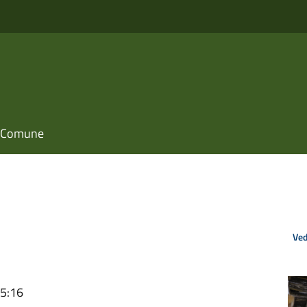
il Comune
Ved
15:16