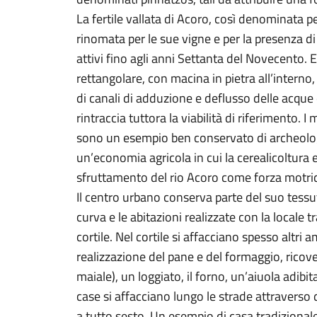
La fertile vallata di Acoro, così denominata p
rinomata per le sue vigne e per la presenza di 
attivi fino agli anni Settanta del Novecento. E
rettangolare, con macina in pietra all’interno,
di canali di adduzione e deflusso delle acque
rintraccia tuttora la viabilità di riferimento. I 
sono un esempio ben conservato di archeolog
un’economia agricola in cui la cerealicoltura
sfruttamento del rio Acoro come forza motrice
Il centro urbano conserva parte del suo tessuto
curva e le abitazioni realizzate con la locale t
cortile. Nel cortile si affacciano spesso altri a
realizzazione del pane e del formaggio, ricov
maiale), un loggiato, il forno, un’aiuola adibit
case si affacciano lungo le strade attraverso de
a tutto sesto. Un esempio di casa tradizional