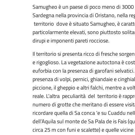
Samugheo è un paese di poco meno di 3000 abi
Sardegna nella provincia di Oristano, nella reg
territorio dove è situato Samugheo, è carat
particolarmente elevati, sono piuttosto solita
dirupi e imponenti pareti rocciose.
Il territorio si presenta ricco di fresche sor
e rigoglioso. La vegetazione autoctona è costit
euforbia con la presenza di garofani selvatici.
presenza di volpi, pernici, ghiandaie e cinghiali
piccione, il gheppio e altri falchi, mentre a v
reale. L’altra peculiarità del territorio è rap
numero di grotte che meritano di essere visit
ricordare quella di Sa conca ‘e su Cuaddu nella
dell’Aquila sul monte de Sa Pala de is Fais (qu
circa 25 m con funi e scalette) e quelle vicine