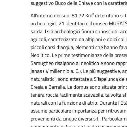
suggestivo Buco della Chiave con la caratteris
All’interno dei suoi 81,72 Km² di territorio si 
archeologici, 21 identitari e il museo MURATS 
sarda. I siti archeologici finora conosciuti rac
agricoli, caratterizzato da altipiani e dolci coll
piccoli corsi d’acqua, elementi che hanno fa
Neolitico. Le prime testimonianze della presen
Samugheo risalgono al neolitico e sono rap
janas (IV millennio a. C.). Le più suggestive, a
naturalistici, sono attestate a S’Ispelunca de s
Cresia e Barralla. Le domus sono situate princ
tenera roccia facilmente scavabile, talvolta sf
naturali con la funzione di atrio. Durante l’E
assume particolare importanza per i ritrovame
provenienti da cinque diversi siti. Particolar
rinvenimento di Cucu de Lai da cui provengo