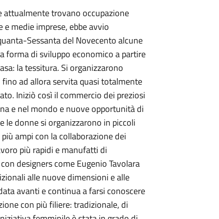
le attualmente trovano occupazione
ole e medie imprese, ebbe avvio
Cinquanta-Sessanta del Novecento alcune
a forma di sviluppo economico a partire
asa: la tessitura. Si organizzarono
 fino ad allora servita quasi totalmente
tato. Iniziò così il commercio dei preziosi
egna e nel mondo e nuove opportunità di
e le donne si organizzarono in piccoli
i più ampi con la collaborazione dei
voro più rapidi e manufatti di
re con designers come Eugenio Tavolara
adizionali alle nuove dimensioni e alle
data avanti e continua a farsi conoscere
ione con più filiere: tradizionale, di
iniziativa femminile è stata in grado di