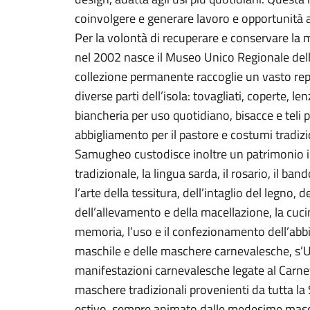
coinvolgere e generare lavoro e opportunità a
Per la volontà di recuperare e conservare la 
nel 2002 nasce il Museo Unico Regionale dell
collezione permanente raccoglie un vasto rep
diverse parti dell’isola: tovagliati, coperte, le
biancheria per uso quotidiano, bisacce e teli
abbigliamento per il pastore e costumi tradizio
Samugheo custodisce inoltre un patrimonio im
tradizionale, la lingua sarda, il rosario, il ban
l’arte della tessitura, dell’intaglio del legno, de
dell’allevamento e della macellazione, la cuci
memoria, l’uso e il confezionamento dell’abb
maschile e delle maschere carnevalesche, s’U
manifestazioni carnevalesche legate al Carn
maschere tradizionali provenienti da tutta la
estivo, sempre animato dalle medesime mas