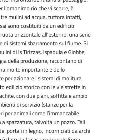
er l’omonimo rio che vi scorre, è
tre mulini ad acqua, tuttora intatti,
ssi sono costituiti da un edificio
 ruota orizzontale all’esterno, una serie
 e di sistemi sbarramento sul fiume. Si
mulini di Is Tirizzas, Ispadula e Giobbe,
ia della produzione, raccontano di
 era molto importante e dello
 per azionare i sistemi di molitura.
 edilizio storico con le vie strette in
rachite, con due piani, soffitta e ampio
mbienti di servizio (stanze per la
eri per animali come l’immancabile
a a spazzatura, talvolta un pozzo. Tali
i portali in legno, incorniciati da archi
e è dato dalla casa padronale Serra,