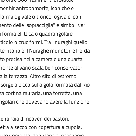
e menhir antropomorfe, iconiche e
di forma ogivale o tronco-ogivale, con
nto delle sopracciglia" e simboli vari
di forma ellittica o quadrangolare,
eticolo o cruciformi. Tra i nuraghi quello
l territorio è il Nuraghe monotorre Perda
lto precisa nella camera e una quarta
 fronte al vano scala ben conservato;
lla terrazza. Altro sito di estremo
 sorge a picco sulla gola formata dal Rio
osa cortina muraria, una torretta, una
ttangolari che dovevano avere la funzione
entinaia di ricoveri dei pastori,
 pietra a secco con copertura a cupola,
orte impronta identitaria al paesaggio.