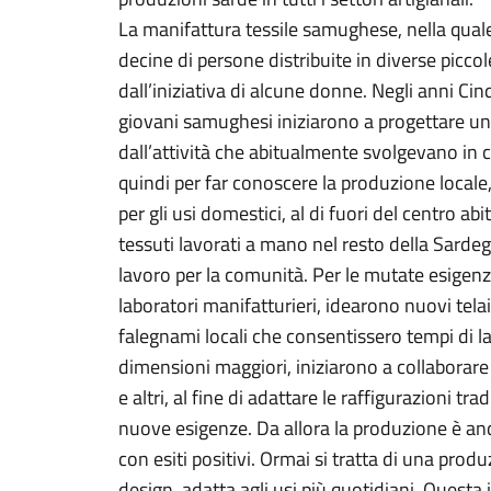
La manifattura tessile samughese, nella qua
decine di persone distribuite in diverse picc
dall’iniziativa di alcune donne. Negli anni 
giovani samughesi iniziarono a progettare un
dall’attività che abitualmente svolgevano in c
quindi per far conoscere la produzione locale,
per gli usi domestici, al di fuori del centro abi
tessuti lavorati a mano nel resto della Sard
lavoro per la comunità. Per le mutate esigenz
laboratori manifatturieri, idearono nuovi tela
falegnami locali che consentissero tempi di la
dimensioni maggiori, iniziarono a collabora
e altri, al fine di adattare le raffigurazioni tr
nuove esigenze. Da allora la produzione è an
con esiti positivi. Ormai si tratta di una produz
design, adatta agli usi più quotidiani. Questa 