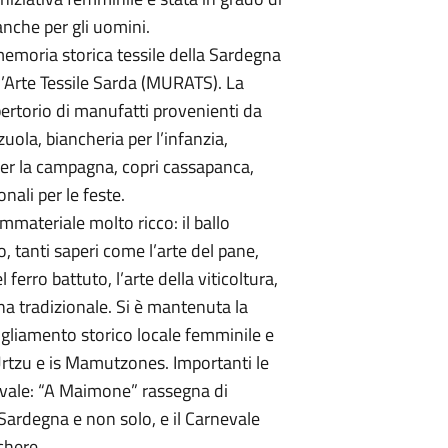
nche per gli uomini.
memoria storica tessile della Sardegna
’Arte Tessile Sarda (MURATS). La
ertorio di manufatti provenienti da
nzuola, biancheria per l’infanzia,
 per la campagna, copri cassapanca,
nali per le feste.
materiale molto ricco: il ballo
do, tanti saperi come l’arte del pane,
l ferro battuto, l’arte della viticoltura,
na tradizionale. Si è mantenuta la
igliamento storico locale femminile e
rtzu e is Mamutzones. Importanti le
evale: “A Maimone” rassegna di
 Sardegna e non solo, e il Carnevale
chere.