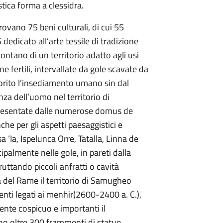
tica forma a clessidra.
trovano 75 beni culturali, di cui 55
dedicato all’arte tessile di tradizione
contano di un territorio adatto agli usi
ine fertili, intervallate da gole scavate da
vorito l’insediamento umano sin dal
za dell’uomo nel territorio di
presentate dalle numerose domus de
nche per gli aspetti paesaggistici e
a ‘Ia, Ispelunca Orre, Tatalla, Linna de
ipalmente nelle gole, in pareti dalla
ruttando piccoli anfratti o cavità
tà del Rame il territorio di Samugheo
nti legati ai menhir(2600-2400 a. C.),
mente cospicuo e importanti il
no oltre 300 frammenti di statue