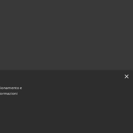
×
nzionamento e
nformazioni
Municipium
Accesso redazione
Samugheo • Powered by
•