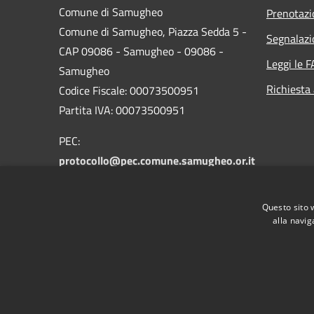
Comune di Samugheo
Prenotaz
Comune di Samugheo, Piazza Sedda 5 -
Segnalazi
CAP 09086 - Samugheo - 09086 -
Leggi le 
Samugheo
Richiesta
Codice Fiscale: 00073500951
Partita IVA: 00073500951
PEC:
protocollo@pec.comune.samugheo.or.it
Centralino Unico: 078364023
Codice Univoco Ufficio
UFJZDZ
Questo sito 
Codice IPA
c_h756
alla navig
RSS
Accessibilità
Privacy
Cookie
Mappa de