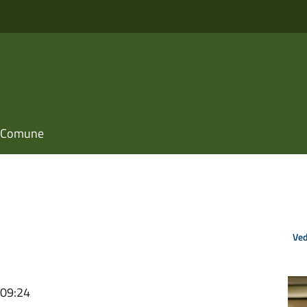
il Comune
Ved
 09:24