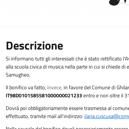
Descrizione
Si informano tutti gli interessati che è stato rettificato l
alla scuola civica di musica nella parte in cui si chiede di
Samugheo.
Il bonifico va fatto,
invece,
in favore del Comune di Ghila
IT98D0101585581000000021233
entro e non oltre il 
Dovrà poi obbligatoriamente essere trasmessa al comune 
effettuato, tramite mail all’indirizzo:
ilaria.cuscusa@comun
Nella causale del bonifico dovrà necessariamente essere ri