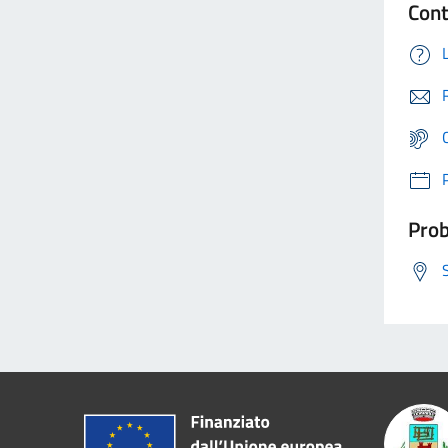
Cont
Prob