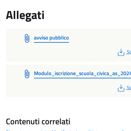
Allegati
avviso pubblico
P
Sc
Modulo_iscrizione_scuola_civica_as_20
P
Sc
Contenuti correlati