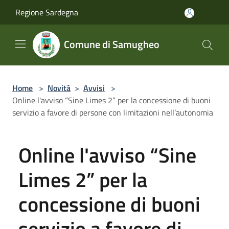
Salta al contenuto principale
Regione Sardegna
Comune di Samugheo
Home
>
Novità
>
Avvisi
>
Online l'avviso “Sine Limes 2” per la concessione di buoni
servizio a favore di persone con limitazioni nell’autonomia
Online l'avviso “Sine
Limes 2” per la
concessione di buoni
servizio a favore di