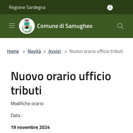
Salta al contenuto principale
Regione Sardegna
Comune di Samugheo
Home
>
Novità
>
Avvisi
>
Nuovo orario ufficio tributi
Nuovo orario ufficio
tributi
Modifiche orario
Data :
19 novembre 2024