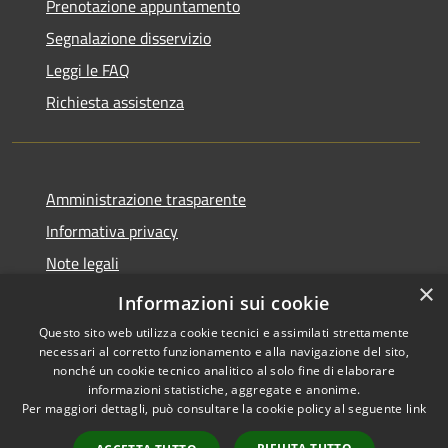
Prenotazione appuntamento
Segnalazione disservizio
Leggi le FAQ
Richiesta assistenza
Amministrazione trasparente
Informativa privacy
Note legali
×
Dichiarazione di accessibilità
Informazioni sui cookie
Questo sito web utilizza cookie tecnici e assimilati strettamente
necessari al corretto funzionamento e alla navigazione del sito,
nonché un cookie tecnico analitico al solo fine di elaborare
informazioni statistiche, aggregate e anonime.
RSS
Copyright © 2026 • Comune di
Per maggiori dettagli, può consultare la cookie policy al seguente
link
Accessibilità
Samugheo • Powered by
Privacy
Municipium
Accesso
•