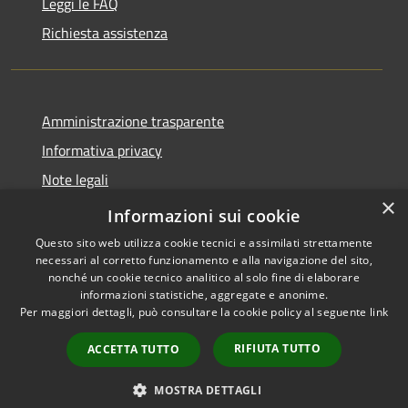
Leggi le FAQ
Richiesta assistenza
Amministrazione trasparente
Informativa privacy
Note legali
×
Dichiarazione di accessibilità
Informazioni sui cookie
Questo sito web utilizza cookie tecnici e assimilati strettamente
necessari al corretto funzionamento e alla navigazione del sito,
nonché un cookie tecnico analitico al solo fine di elaborare
informazioni statistiche, aggregate e anonime.
RSS
Copyright © 2026 • Comune di
Per maggiori dettagli, può consultare la cookie policy al seguente
link
Accessibilità
Samugheo • Powered by
Privacy
Municipium
Accesso
•
RIFIUTA TUTTO
ACCETTA TUTTO
Cookie
redazione
Mappa del sito
MOSTRA DETTAGLI