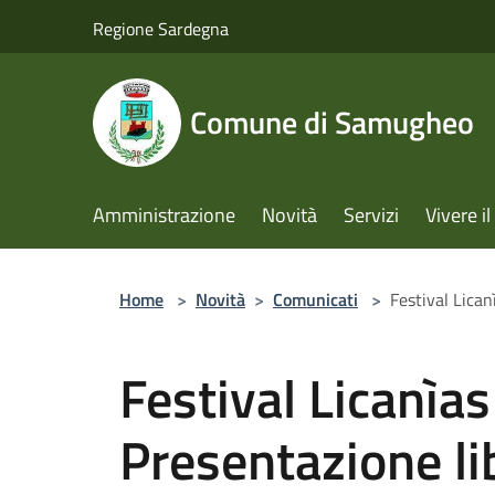
Salta al contenuto principale
Regione Sardegna
Comune di Samugheo
Amministrazione
Novità
Servizi
Vivere 
Home
>
Novità
>
Comunicati
>
Festival Lica
Festival Licanì
Presentazione li