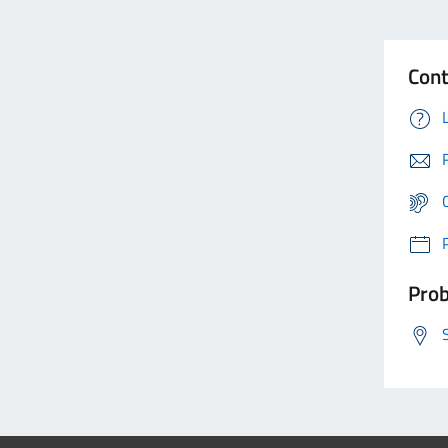
Cont
Prob