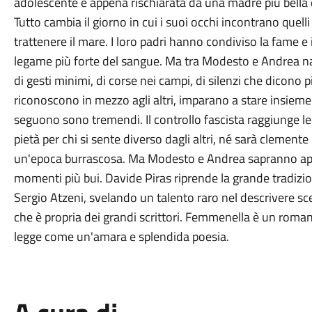
adolescente è appena rischiarata da una madre più bella de
Tutto cambia il giorno in cui i suoi occhi incontrano quelli
trattenere il mare. I loro padri hanno condiviso la fame e
legame più forte del sangue. Ma tra Modesto e Andrea na
di gesti minimi, di corse nei campi, di silenzi che dicono p
riconoscono in mezzo agli altri, imparano a stare insieme
seguono sono tremendi. Il controllo fascista raggiunge l
pietà per chi si sente diverso dagli altri, né sarà clemente 
un'epoca burrascosa. Ma Modesto e Andrea sapranno appe
momenti più bui. Davide Piras riprende la grande tradizio
Sergio Atzeni, svelando un talento raro nel descrivere sc
che è propria dei grandi scrittori. Femmenella è un roma
legge come un'amara e splendida poesia.