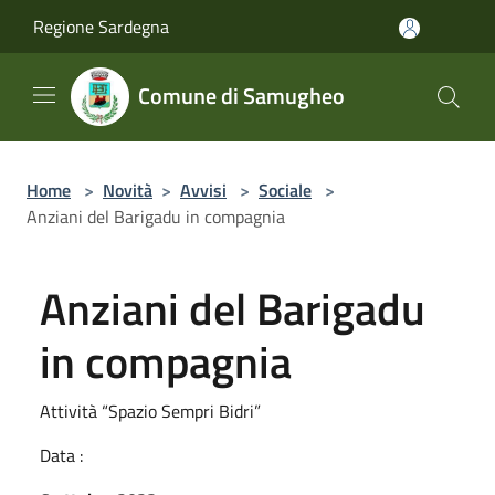
Salta al contenuto principale
Regione Sardegna
Comune di Samugheo
Home
>
Novità
>
Avvisi
>
Sociale
>
Anziani del Barigadu in compagnia
Anziani del Barigadu
in compagnia
Attività “Spazio Sempri Bidri”
Data :