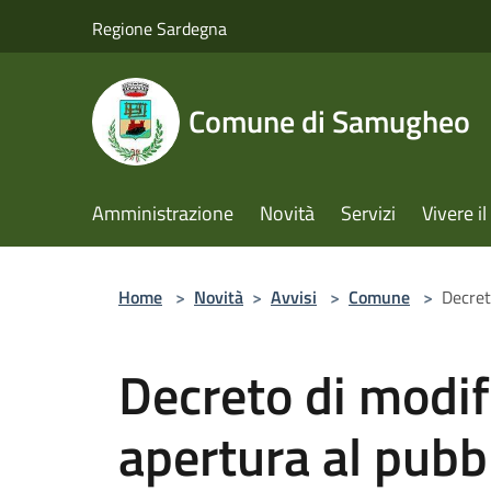
Salta al contenuto principale
Regione Sardegna
Comune di Samugheo
Amministrazione
Novità
Servizi
Vivere 
Home
>
Novità
>
Avvisi
>
Comune
>
Decret
Decreto di modifi
apertura al pubbl