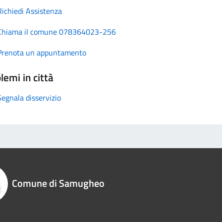
Richiedi Assistenza
Chiama il comune 078364023-256
Prenota un appuntamento
lemi in città
Segnala disservizio
Comune di Samugheo