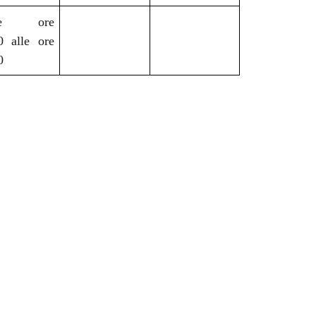
lle ore
0 alle ore
0