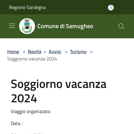
Salta al contenuto principale
Regione Sardegna
Comune di Samugheo
Home
>
Novità
>
Avvisi
>
Turismo
>
Soggiorno vacanza 2024
Soggiorno vacanza
2024
Viaggio organizzato
Data :