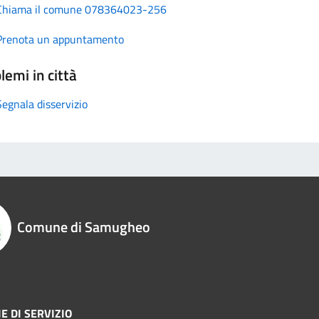
Chiama il comune 078364023-256
Prenota un appuntamento
lemi in città
Segnala disservizio
Comune di Samugheo
E DI SERVIZIO