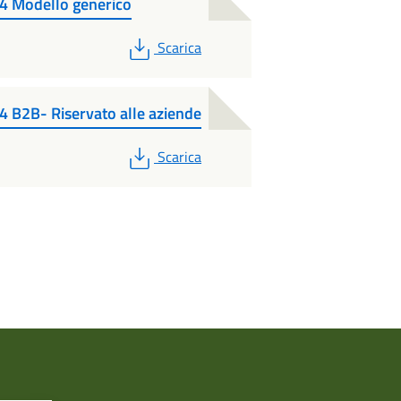
 Modello generico
PDF
Scarica
2B- Riservato alle aziende
PDF
Scarica